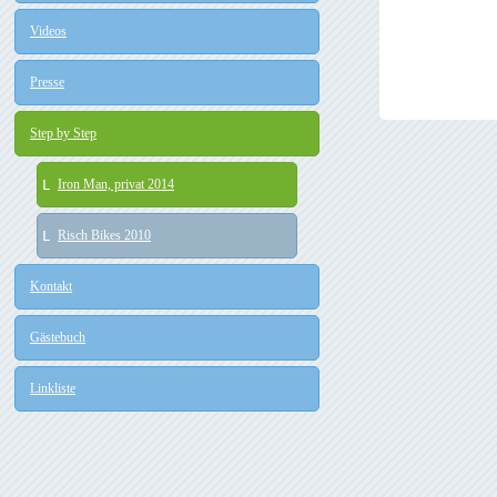
Videos
Presse
Step by Step
Iron Man, privat 2014
Risch Bikes 2010
Kontakt
Gästebuch
Linkliste