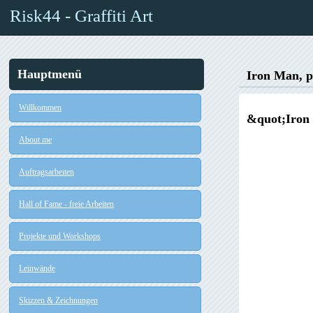
Risk44 - Graffiti Art
Hauptmenü
Iron Man, p
Willkommen
&quot;Iron 
About me
Auftragsarbeiten
Hall of Fame - freie Arbeiten
Projekte und Workshops
Leinwände
Skizzen & Zeichnungen