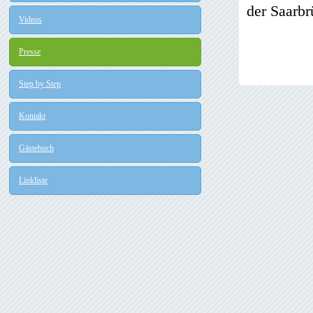
der Saarbr
Videos
Presse
Step by Step
Kontakt
Gästebuch
Linkliste