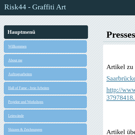
Risk44 - Graffiti Art
Hauptmenü
Presse
Willkommen
About me
Artikel zu
Auftragsarbeiten
Saarbrücke
Hall of Fame - freie Arbeiten
http://www
37978418.
Projekte und Workshops
Leinwände
Skizzen & Zeichnungen
Artikel üb